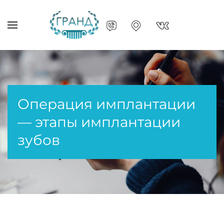
Операция имплантации
— этапы имплантации
зубов